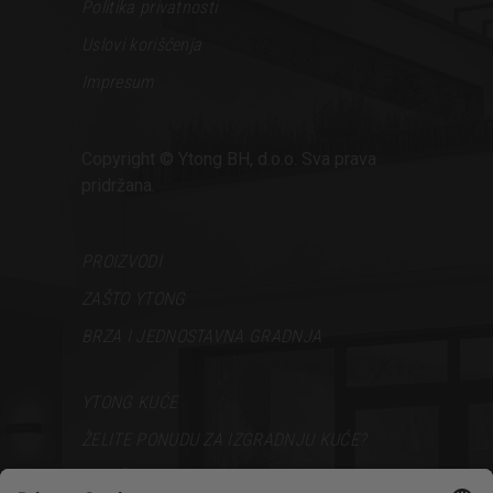
Politika privatnosti
Uslovi korišćenja
Impresum
Copyright © Ytong BH, d.o.o. Sva prava
pridržana.
PROIZVODI
ZAŠTO YTONG
BRZA I JEDNOSTAVNA GRADNJA
YTONG KUĆE
ŽELITE PONUDU ZA IZGRADNJU KUĆE?
VODIČ ZA GRADNJU