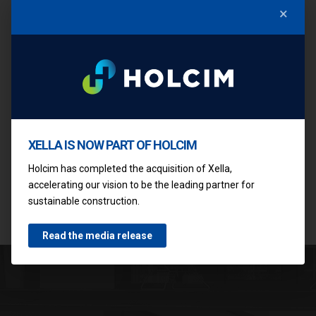
×
NAŠI KUPCI DOBIJAJU VIŠE
ŽELITE PONUDU ZA IZGRADNJU KUĆE?
BROŠURE
PRODAJNI PREDSTAVNICI
YTONG KALKULATOR
XELLA IS NOW PART OF HOLCIM
KONTAKT
Holcim has completed the acquisition of Xella,
accelerating our vision to be the leading partner for
sustainable construction.
Read the media release