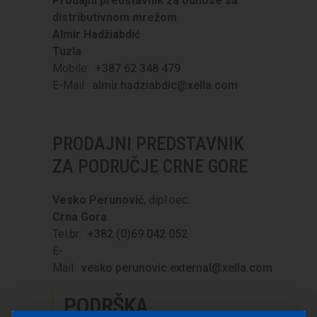
Prodajni predstavnik za odnose sa
distributivnom mrežom
Almir Hadžiabdić
Tuzla
Mobile:
+387 62 348 479
E-Mail:
almir.hadziabdic@xella.com
PRODAJNI PREDSTAVNIK
ZA PODRUČJE CRNE GORE
Vesko Perunović
, dipl.oec.
Crna Gora
Tel.br:
+382 (0)69 042 052
E-
Mail:
vesko.perunovic.external@xella.com
PODRŠKA