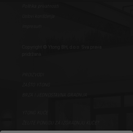
Politika privatnosti
Uslovi korišćenja
Impresum
Copyright © Ytong BH, d.o.o. Sva prava
pridržana.
PROIZVODI
ZAŠTO YTONG
BRZA I JEDNOSTAVNA GRADNJA
YTONG KUĆE
ŽELITE PONUDU ZA IZGRADNJU KUĆE?
VODIČ ZA GRADNJU