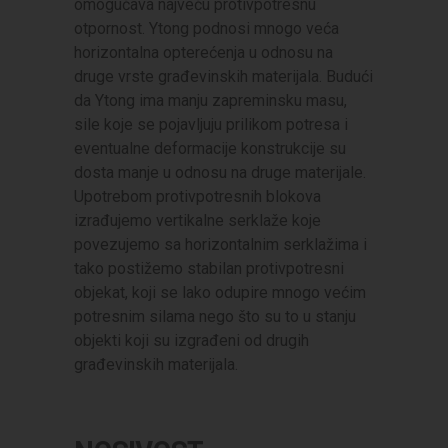
omogućava najveću protivpotresnu
otpornost. Ytong podnosi mnogo veća
horizontalna opterećenja u odnosu na
druge vrste građevinskih materijala. Budući
da Ytong ima manju zapreminsku masu,
sile koje se pojavljuju prilikom potresa i
eventualne deformacije konstrukcije su
dosta manje u odnosu na druge materijale.
Upotrebom protivpotresnih blokova
izrađujemo vertikalne serklaže koje
povezujemo sa horizontalnim serklažima i
tako postižemo stabilan protivpotresni
objekat, koji se lako odupire mnogo većim
potresnim silama nego što su to u stanju
objekti koji su izgrađeni od drugih
građevinskih materijala.