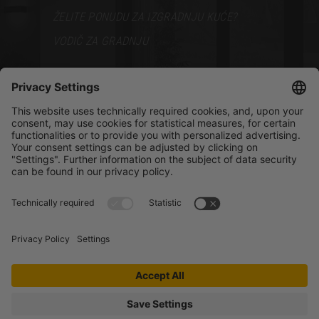
ŽELITE PONUDU ZA IZGRADNJU KUĆE?
VODIČ ZA GRADNJU
PODRŠKA
BROŠURE
PRODAJNI PREDSTAVNICI
BLOG
Facebook
LinkedIn
YouTube
Instagram