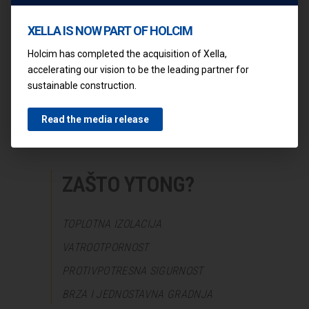
FBiH”, br.49/09) i Pravilnikom o
minimalnim zahtjevima za energetske
XELLA IS NOW PART OF HOLCIM
karakteristike zgrada (“Sl. glasnik RS”,
Holcim has completed the acquisition of Xella,
br.30/15)
accelerating our vision to be the leading partner for
sustainable construction.
Read the media release
ZAŠTO YTONG?
TOPLOTNA IZOLACIJA
VATROOTPORNOST
PROTIVPOTRESNA SIGURNOST
BRZA I JEDNOSTAVNA GRADNJA