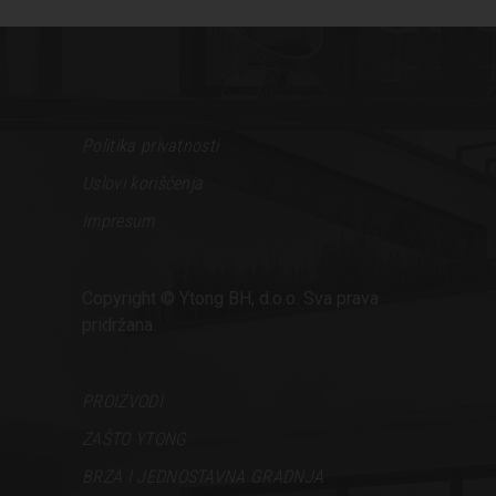
Politika privatnosti
Uslovi korišćenja
Impresum
Copyright © Ytong BH, d.o.o. Sva prava
pridržana.
PROIZVODI
ZAŠTO YTONG
BRZA I JEDNOSTAVNA GRADNJA