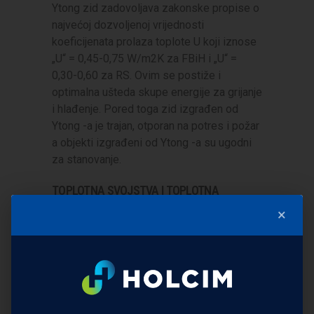
Ytong zid zadovoljava zakonske propise o
najvećoj dozvoljenoj vrijednosti
koeficijenata prolaza toplote U koji iznose
„U“ = 0,45-0,75 W/m2K za FBiH i „U“ =
0,30-0,60 za RS. Ovim se postiže i
optimalna ušteda skupe energije za grijanje
i hlađenje. Pored toga zid izgrađen od
Ytong -a je trajan, otporan na potres i požar
a objekti izgrađeni od Ytong -a su ugodni
za stanovanje.
TOPLOTNA SVOJSTVA I TOPLOTNA
ZAŠTITA
×
Za vanjske zidove: maksimalni dozvoljeni
koeficijent toplinske provodljivosti „U“
definiše se Pravilnikom o tehničkim
zahtjevima za toplotnu zaštitu objekata i
racionalnu upotrebu energije (“Sl.novine