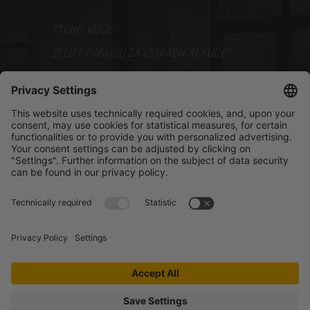
YTONG KUĆE
ŽELITE PONUDU ZA IZGRADNJU KUĆE?
VODIČ ZA GRADNJU
PODRŠKA
BROŠURE
PRODAJNI PREDSTAVNICI
BLOG