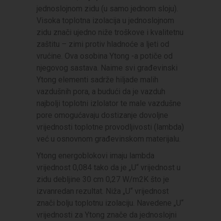
jednoslojnom zidu (u samo jednom sloju).
Visoka toplotna izolacija u jednoslojnom
zidu znači ujedno niže troškove i kvalitetnu
zaštitu – zimi protiv hladnoće a ljeti od
vrućine. Ova osobina Ytong -a potiče od
njegovog sastava. Naime svi građevinski
Ytong elementi sadrže hiljade malih
vazdušnih pora, a budući da je vazduh
najbolji toplotni izlolator te male vazdušne
pore omogućavaju dostizanje dovoljne
vrijednosti toplotne provodljivosti (lambda)
već u osnovnom građevinskom materijalu.
Ytong energoblokovi imaju lambda
vrijednost 0,084 tako da je „U“ vrijednost u
zidu debljine 30 cm 0,27 W/m2K što je
izvanredan rezultat. Niža „U“ vrijednost
znači bolju toplotnu izolaciju. Navedene „U“
vrijednosti za Ytong znače da jednoslojni