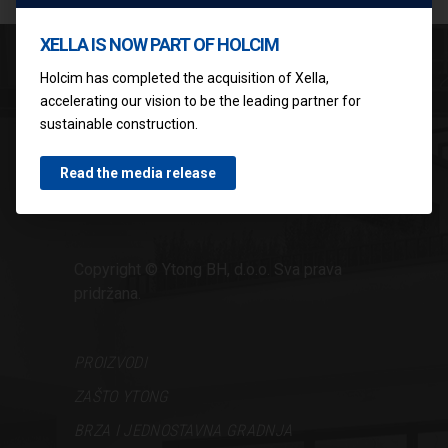
XELLA IS NOW PART OF HOLCIM
Holcim has completed the acquisition of Xella,
accelerating our vision to be the leading partner for
sustainable construction.
Politika privatnosti
Uslovi korišćenja
Read the media release
Impresum
Copyright © Ytong BH, d.o.o. Sva prava
pridržana.
PROIZVODI
ZAŠTO YTONG
BRZA I JEDNOSTAVNA GRADNJA