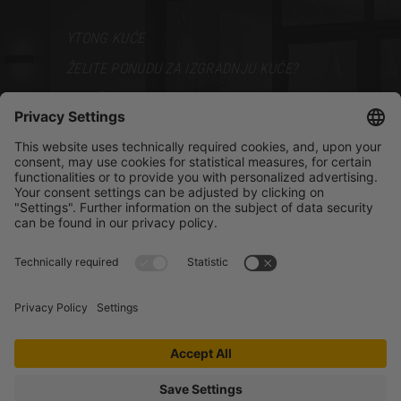
YTONG KUĆE
ŽELITE PONUDU ZA IZGRADNJU KUĆE?
VODIČ ZA GRADNJU
PODRŠKA
BROŠURE
PRODAJNI PREDSTAVNICI
BLOG