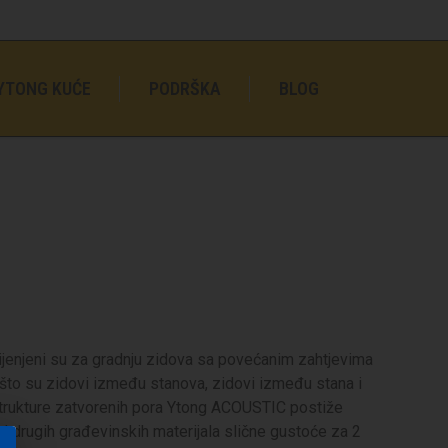
YTONG KUĆE
PODRŠKA
BLOG
enjeni su za gradnju zidova sa povećanim zahtjevima
što su zidovi između stanova, zidovi između stana i
strukture zatvorenih pora Ytong ACOUSTIC postiže
od drugih građevinskih materijala slične gustoće za 2