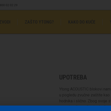
0800 02 02 29
ZVODI
ZAŠTO YTONG?
KAKO DO KUĆE
UPOTREBA
Ytong ACOUSTIC blokovi namij
u pogledu zvučne zaštite kao 
hodnika i slično. Zbog svoje 
superiorniju zvučnu izolaciju 