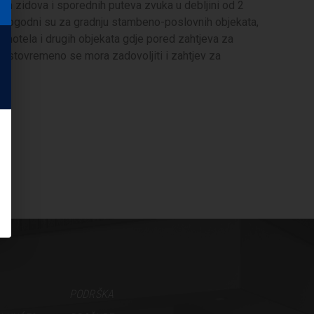
ih zidova i sporednih puteva zvuka u debljini od 2
pogodni su za gradnju stambeno-poslovnih objekata,
a, motela i drugih objekata gdje pored zahtjeva za
istovremeno se mora zadovoljiti i zahtjev za
PODRŠKA