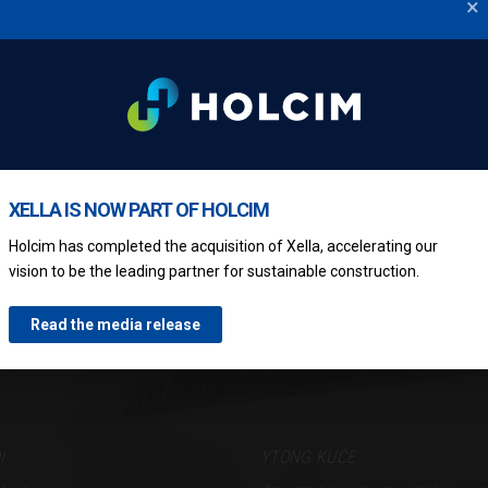
×
dB (kod obostrano omalterisan
cm). Ytong ACOUSTIC blokovi 
ugostiteljskih objekata, hotel
dodatnom zvučnom izolacijom 
otpornost na požar.
XELLA IS NOW PART OF HOLCIM
Holcim has completed the acquisition of Xella, accelerating our
vision to be the leading partner for sustainable construction.
Read the media release
I
YTONG KUĆE