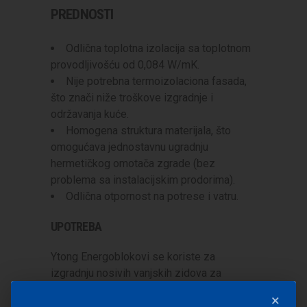
PREDNOSTI
Odlična toplotna izolacija sa toplotnom
provodljivošću od 0,084 W/mK.
Nije potrebna termoizolaciona fasada,
što znači niže troškove izgradnje i
održavanja kuće.
Homogena struktura materijala, što
omogućava jednostavnu ugradnju
hermetičkog omotača zgrade (bez
problema sa instalacijskim prodorima).
Odlična otpornost na potrese i vatru.
UPOTREBA
Ytong Energoblokovi se koriste za
izgradnju nosivih vanjskih zidova za
realizaciju vrlo dobrih niskoenergetskih
×
kuća bez dodatne toplinske izolacije po