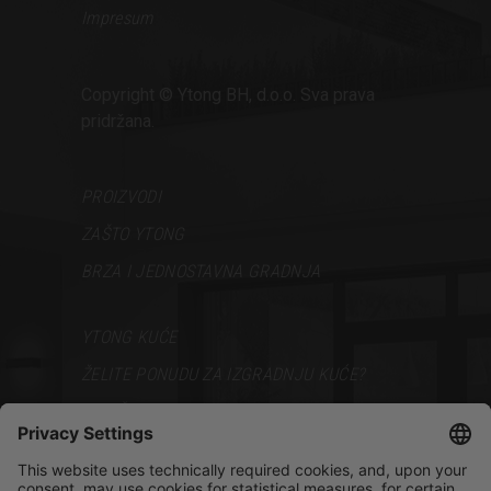
Impresum
Copyright © Ytong BH, d.o.o. Sva prava
pridržana.
PROIZVODI
ZAŠTO YTONG
BRZA I JEDNOSTAVNA GRADNJA
YTONG KUĆE
ŽELITE PONUDU ZA IZGRADNJU KUĆE?
VODIČ ZA GRADNJU
PODRŠKA