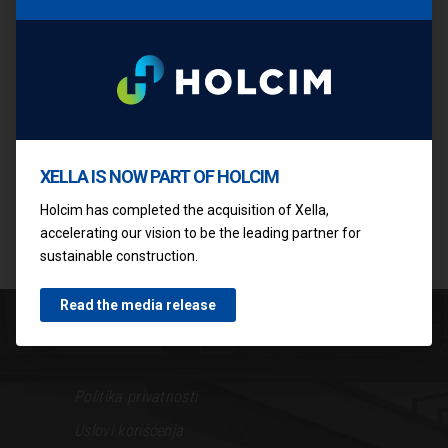
obodu objekta. Energoblokove karakteriše
odlična toplotna izolacija i istovremeno
nosivost.
<< NAZAD NA PROIZVODE
XELLA IS NOW PART OF HOLCIM
Holcim has completed the acquisition of Xella,
accelerating our vision to be the leading partner for
sustainable construction.
Read the media release
Politika privatnosti
Uslovi korišćenja