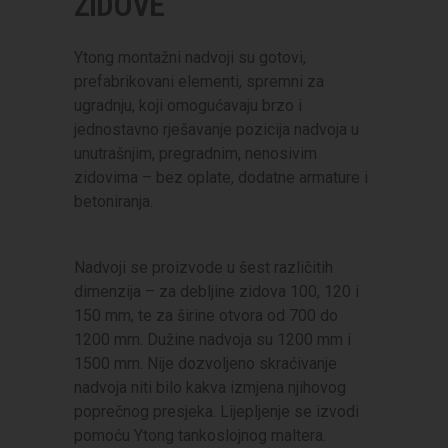
ZIDOVE
Ytong montažni nadvoji su gotovi,
prefabrikovani elementi, spremni za
ugradnju, koji omogućavaju brzo i
jednostavno rješavanje pozicija nadvoja u
unutrašnjim, pregradnim, nenosivim
zidovima – bez oplate, dodatne armature i
betoniranja.
Nadvoji se proizvode u šest različitih
dimenzija – za debljine zidova 100, 120 i
150 mm, te za širine otvora od 700 do
1200 mm. Dužine nadvoja su 1200 mm i
1500 mm. Nije dozvoljeno skraćivanje
nadvoja niti bilo kakva izmjena njihovog
poprečnog presjeka. Lijepljenje se izvodi
pomoću Ytong tankoslojnog maltera.