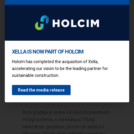
XELLA IS NOW PART OF HOLCIM
Holcim has completed the acquisition of Xella,
accelerating our vision to be the leading partner for
sustainable construction.
UGRADNJA YTONG
Read the media release
MONTAŽNIH NADVOJA
Brza gradnja je jedna od ključnih prednosti
Ytong sistema, a zahvaljujući Ytong
nadvratnim gredama, proces je sada još
efikasniji. Grede imaju fabrički ugrađenu