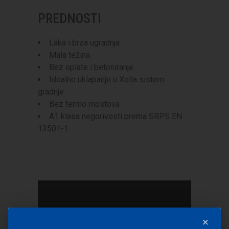
PREDNOSTI
Laka i brza ugradnja
Mala težina
Bez oplate i betoniranja
Idealno uklapanje u Xella sistem
gradnje
Bez termo mostova
A1 klasa negorivosti prema SRPS EN
13501-1
×