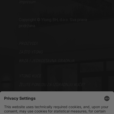
Impresum
Copyright © Ytong BH, d.o.o. Sva prava
pridržana.
PROIZVODI
ZAŠTO YTONG
BRZA I JEDNOSTAVNA GRADNJA
YTONG KUĆE
ŽELITE PONUDU ZA IZGRADNJU KUĆE?
VODIČ ZA GRADNJU
PODRŠKA