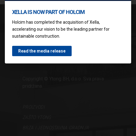
XELLA IS NOW PART OF HOLCIM
Holcim has completed the acquisition of Xella,
accelerating our vision to be the leading partner for
sustainable construction.
Politika privatnosti
Uslovi korišćenja
Read the media release
Impresum
Copyright © Ytong BH, d.o.o. Sva prava
pridržana.
PROIZVODI
ZAŠTO YTONG
BRZA I JEDNOSTAVNA GRADNJA