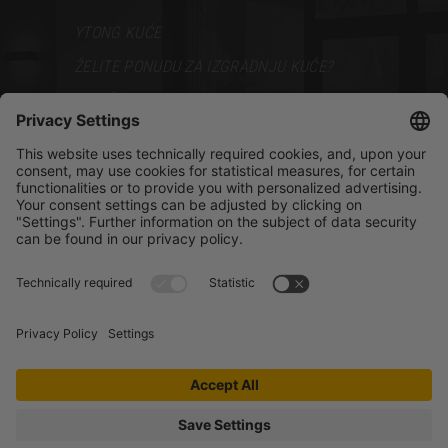
YTONG KUĆE
ŽELITE PONUDU ZA IZGRADNJU KUĆE?
VODIČ ZA GRADNJU
PODRŠKA
BROŠURE
PRODAJNI PREDSTAVNICI
BLOG
Facebook
LinkedIn
YouTube
Instagram