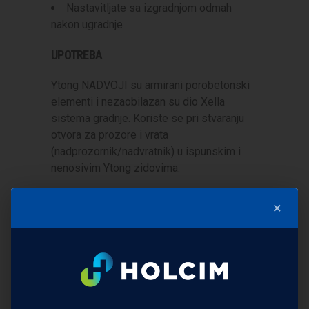
Nastavitljate sa izgradnjom odmah
nakon ugradnje
UPOTREBA
Ytong NADVOJI su armirani porobetonski
elementi i nezaobilazan su dio Xella
sistema gradnje. Koriste se pri stvaranju
otvora za prozore i vrata
(nadprozornik/nadvratnik) u ispunskim i
nenosivim Ytong zidovima.
×
<< NAZAD NA PROIZVODE