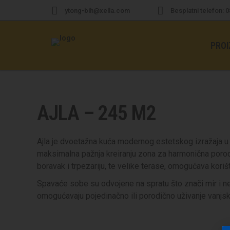
ytong-bih@xella.com
Besplatni telefon: 
PROI
AJLA – 245 M2
Ajla je dvoetažna kuća modernog estetskog izražaja u o
maksimalna pažnja kreiranju zona za harmonična porodi
boravak i trpezariju, te velike terase, omogućava kori
Spavaće sobe su odvojene na spratu što znači mir i n
omogućavaju pojedinačno ili porodično uživanje vanjs