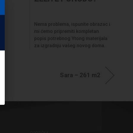
Nema problema, ispunite obrazac i
mi ćemo pripremiti kompletan
popis potrebnog Ytong materijala
za izgradnju vašeg novog doma.
Sara – 261 m2