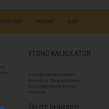
YTONG KUĆE
PODRŠKA
BLOG
YTONG KALKULATOR
ena
dnevni
Još uvek nemate projekat?
Upotrebom
Ytong kalkulatora
izračunajte okvirne količine
materijala.
ŽELITE PONUDU?