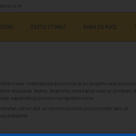
0800 02 02 29
ZVODI
ZAŠTO YTONG?
KAKO DO KUĆE
blikovanju i materijalizaciji kod koje je pri projektovanju posveć
čna okupljanja. Naime, atraktivna zona kamin sale uz prostrani 
štenje zajedničkog prostora na najvišem nivou
esmetan odmor dok su otvoreni prostori pozicionirani tako da
kog ambijenta