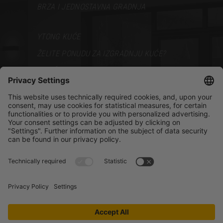
BRZA I JEDNOSTAVNA GRADNJA
YTONG KUĆE
ŽELITE PONUDU ZA IZGRADNJU KUĆE?
VODIČ ZA GRADNJU
PODRŠKA
BROŠURE
PRODAJNI PREDSTAVNICI
BLOG