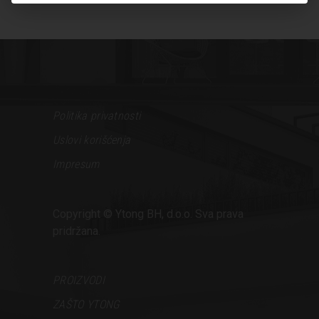
Politika privatnosti
Uslovi korišćenja
Impresum
Copyright © Ytong BH, d.o.o. Sva prava
pridržana.
PROIZVODI
ZAŠTO YTONG