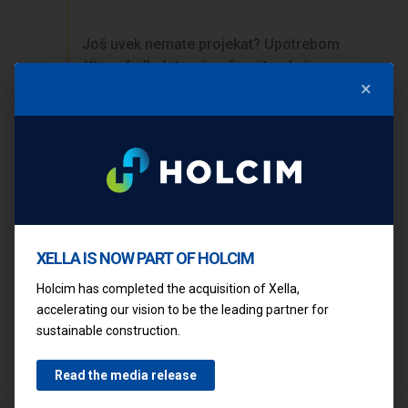
Još uvek nemate projekat? Upotrebom
Ytong kalkulatora
izračunajte okvirne
×
količine materijala.
ŽELITE PONUDU?
Nema problema, ispunite obrazac i mi
ćemo pripremiti kompletan popis
XELLA IS NOW PART OF HOLCIM
potrebnog Ytong materijala za
Holcim has completed the acquisition of Xella,
izgradnju vašeg novog doma.
accelerating our vision to be the leading partner for
sustainable construction.
Hana –
Alisa –
200 m2
205 m2
Read the media release