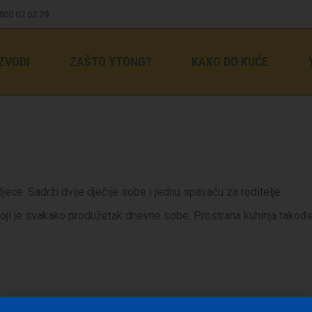
0800 02 02 29
ZVODI
ZAŠTO YTONG?
KAKO DO KUĆE
ece. Sadrži dvije dječije sobe i jednu spavaću za roditelje.
 koji je svakako produžetak dnevne sobe. Prostrana kuhinja takođe