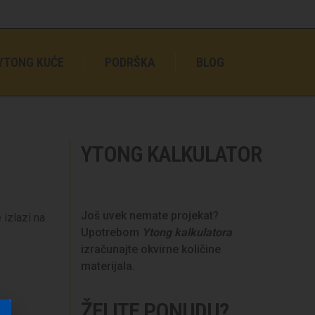
YTONG KUĆE
PODRŠKA
BLOG
YTONG KALKULATOR
Još uvek nemate projekat?
 izlazi na
Upotrebom
Ytong kalkulatora
izračunajte okvirne količine
materijala.
ŽELITE PONUDU?