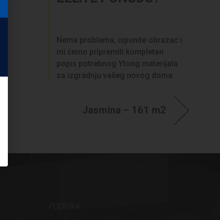
Nema problema, ispunite obrazac i
mi ćemo pripremiti kompletan
popis potrebnog Ytong materijala
za izgradnju vašeg novog doma.
Jasmina – 161 m2
PODRŠKA