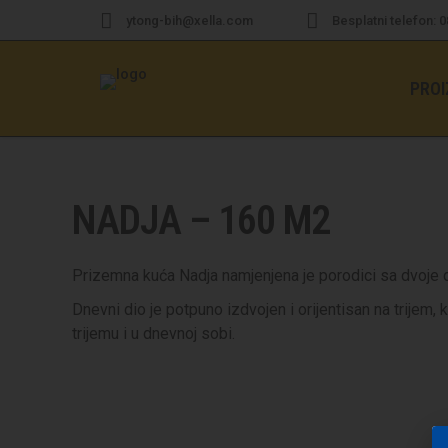
ytong-bih@xella.com
Besplatni telefon: 
PROI
NADJA – 160 M2
Prizemna kuća Nadja namjenjena je porodici sa dvoje dj
Dnevni dio je potpuno izdvojen i orijentisan na trijem,
trijemu i u dnevnoj sobi.