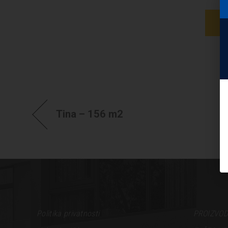
K
Tina – 156 m2
Politika privatnosti
PROIZVOD