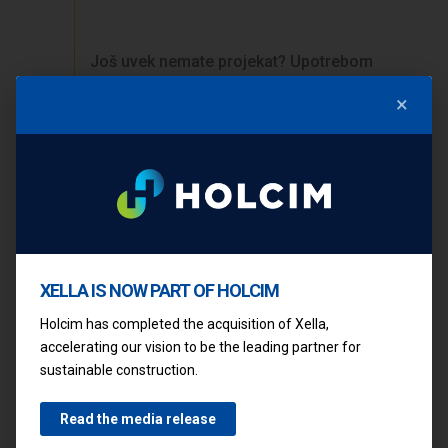
Još uvek nemate projekat? Upotrebom
Ytong kalkulatora
izračunajte okvirne
×
količine materijala.
ŽELITE PONUDU?
Nema problema, ispunite obrazac i mi
ćemo pripremiti kompletan popis
XELLA IS NOW PART OF HOLCIM
potrebnog Ytong materijala za
Holcim has completed the acquisition of Xella,
izgradnju vašeg novog doma.
accelerating our vision to be the leading partner for
sustainable construction.
Adriana –
Nina – 98
Read the media release
67 m2
m2