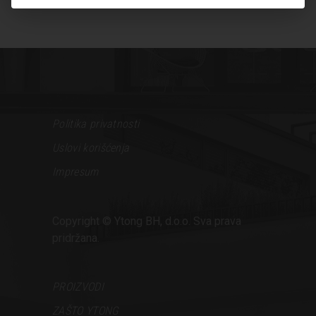
Politika privatnosti
Uslovi korišćenja
Impresum
Copyright © Ytong BH, d.o.o. Sva prava
pridržana.
PROIZVODI
ZAŠTO YTONG