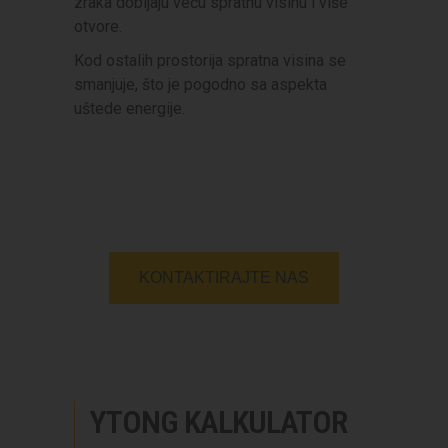
zraka dobijaju veću spratnu visinu i više
otvore.
Kod ostalih prostorija spratna visina se
smanjuje, što je pogodno sa aspekta
uštede energije.
KONTAKTIRAJTE NAS
YTONG KALKULATOR