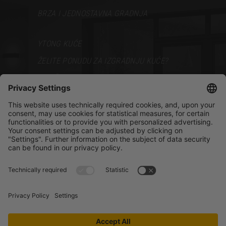
BRZA I JEDNOSTAVNA GRADNJA
YTONG KUĆE
ŽELITE PONUDU ZA IZGRADNJU KUĆE?
VODIČ ZA GRADNJU
PODRŠKA
BROŠURE
PRODAJNI PREDSTAVNICI
BLOG