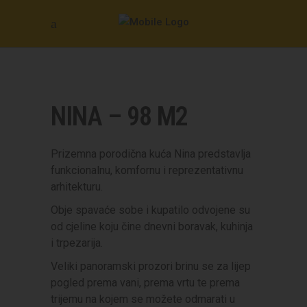
NINA – 98 M2
Prizemna porodična kuća Nina predstavlja
funkcionalnu, komfornu i reprezentativnu
arhitekturu.
Obje spavaće sobe i kupatilo odvojene su
od cjeline koju čine dnevni boravak, kuhinja
i trpezarija.
Veliki panoramski prozori brinu se za lijep
pogled prema vani, prema vrtu te prema
trijemu na kojem se možete odmarati u