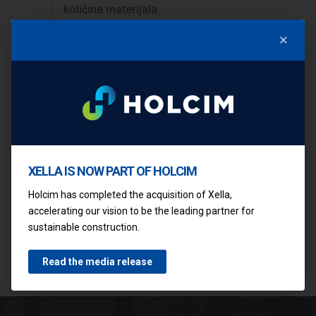
količine materijala.
×
ŽELITE PONUDU?
Nema problema, ispunite obrazac i mi
ćemo pripremiti kompletan popis
potrebnog Ytong materijala za
izgradnju vašeg novog doma.
XELLA IS NOW PART OF HOLCIM
Holcim has completed the acquisition of Xella,
accelerating our vision to be the leading partner for
Mirna – 97
Nerina –
sustainable construction.
m2
110 m2
Read the media release