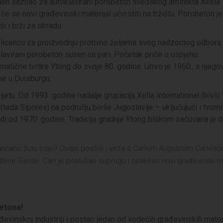
arlén saznao za autoklavirani porobeton švedskog arhitekta Axela
će se novi građevinski materijal učvrstiti na tržištu. Porobeton j
ši i brži za obradu.
o licencu za proizvodnju protivno željama svog nadzornog odbora.
klavirani porobeton sušen na pari. Početak priče o uspjehu.
matične tvrtke Ytong do svoje 80. godine. Umro je 1960., a njego
upe u Duisburgu.
jetu. Od 1993. godine nadalje grupacija Xella International (bivši
tada Siporex) na području bivše Jugoslavije – uključujući i tvorn
adi od 1970. godine. Tradicija gradnje Ytong blokom sačuvana je 
nčano žutu boju? Ovdje postoji i veza s Carlom Augustom Carlénom
 žene Gerde. Carl je poslušao suprugu i spakirao novi građevinski ma
betona!
đevinskoj industriji i postao jedan od vodećih građevinskih materi