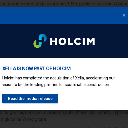
tobermorit. Pantetirao je svoj izum 1924. godine – a u Carlu Augu
er mogao donijeti novi građevinski materijal kupcima. Prvo u Šved
×
l August Carlén (1876–1960)
 DJEČAKA SA FARME DO INDUSTRIJALCA
 kako strpljivo provesti dobru ideju. Tako je Šveđanin, Carl Augus
XELLA IS NOW PART OF HOLCIM
an industrijalac.
gust živio je sa svojih šestero braće i sestara na farmi južno od
Holcim has completed the acquisition of Xella, accelerating our
vision to be the leading partner for sustainable construction.
arlén je krenuo u poljoprivrednu školu.
kladištar i knjigovođa konjušnice. Godine 1903. preselio se u Yx
dovima na kamenu u blizini dvorca Yxhult.
Read the media release
 napustio tvrtku i vratio se 1910. nakon zahtjeva uprave da pre
d 48 godina, konačno je preuzeo punu financijsku kontrolu i proši
ti globalna Ytong grupa.