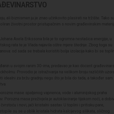
AĐEVINARSTVO
eju, ali biznismen ju je znao učinkovito plasirati na tržište. Tako s
zoliran životni prostor pristupačnim s novim građevinskim materi
Johana Axela Erikssona bila je to ogromna nestašica energije, u
skog rata te je Vlada najavila oštre mjere štednje. Zbog toga su
nova: od sada se trebala koristiti bolja izolacija kako bi se topli
eđanin u svojim ranim 30-ima, predavao je kao docent građevinar
ckholmu. Provodio je istraživanja na velikom broju različitih uzor
ti idealni za bržu gradnju nego što je bila do tada, a također sam
tva.
 porozne mase spaljenog vapnenca, vode i aluminijskog praha
av. Porozna masa preživjela je autoklaviranje tijekom noći, a dobi
stoću i novi, jači kristalni sastav. U toplini i pritisku pare,
opile su se u oblik kristala hidrata kalcijevog silikata, sličnog