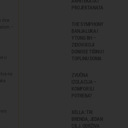
ARHITEKATA I
PROJEKTANATA
u dva
THE SYMPHONY
jalom –
BANJALUKA I
YTONG BH –
ZIDOVI KOJI
DONOSE TIŠINU I
na u
TOPLINU DOMA
stva na
ZVUČNA
aka
IZOLACIJA –
KOMFOR ILI
POTREBA?
veni
XELLA: TRI
BRENDA, JEDAN
CILJ. ODRŽIVA