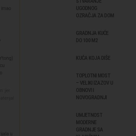
STVARANJE
UGODNOG
e imao
OZRAČJA ZA DOM
GRADNJA KUĆE
DO 100 M2
v
KUĆA KOJA DIŠE
 Ytong)
icu
do
TOPLOTNI MOST
– VELIKI IZAZOV U
OBNOVI I
: jer
NOVOGRADNJI
terijal
UMJETNOST
MODERNE
GRADNJE SA
jala u