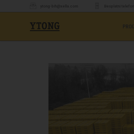
ytong-bih@xella.com
Besplatni telefon
PROI