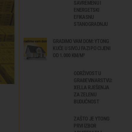
SAVREMENU I
ENERGETSKI
EFIKASNU
STANOGRADNJU
GRADIMO VAM DOM: YTONG
KUĆE U SIVOJ FAZI PO CIJENI
OD 1.000 KM/M²
ODRŽIVOST U
GRAĐEVINARSTVU:
XELLA RJEŠENJA
ZA ZELENU
BUDUĆNOST
ZAŠTO JE YTONG
PRVI IZBOR