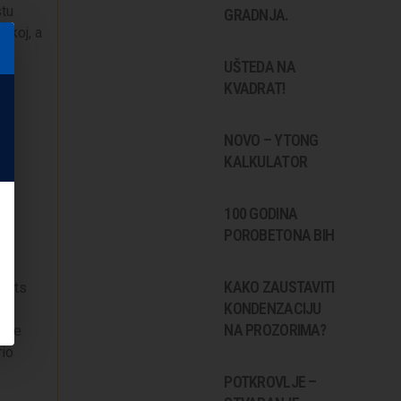
stu
GRADNJA.
skoj, a
UŠTEDA NA
KVADRAT!
NOVO – YTONG
KALKULATOR
t
100 GODINA
POROBETONA BIH
KAKO ZAUSTAVITI
hults
KONDENZACIJU
NA PROZORIMA?
uzme
rio
POTKROVLJE –