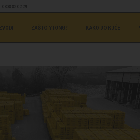
: 0800 02 02 29
ZVODI
ZAŠTO YTONG?
KAKO DO KUĆE