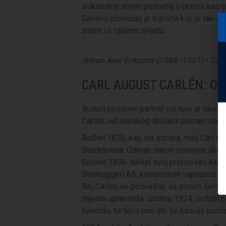
vulkanskoj stijeni poznatoj u prirodi kao 
Carlénu pronašao je trgovca koji je takođ
zatim i u cijelom svijetu.
Johan Axel Eriksson (1888–1961) i Car
CARL AUGUST CARLÉN: OD
Budući poslovni partner od nule je naučio
Carlén, od seoskog dječaka postao uspješ
Rođen 1876. kao sin stolara, mali Carl Au
Stockholma. Odmah nakon osnovne škole C
Godine 1896. nalazi svoj prvi posao kao s
Stenhuggeri AB, kamenolom vapnenca s ra
No, Carlén se posvađao sa svojim šefom,
mjesto upravitelja. Godine 1924., u dobi o
švedsku tvrtku u ono što će kasnije posta