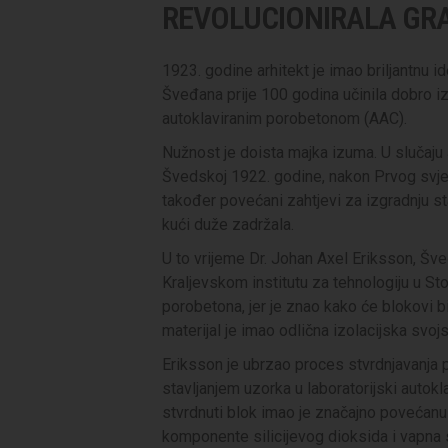
REVOLUCIONIRALA GR
1923. godine arhitekt je imao briljantnu id
Šveđana prije 100 godina učinila dobro i
autoklaviranim porobetonom (AAC).
Nužnost je doista majka izuma. U slučaju 
Švedskoj 1922. godine, nakon Prvog svjet
također povećani zahtjevi za izgradnju sta
kući duže zadržala.
U to vrijeme Dr. Johan Axel Eriksson, Šv
Kraljevskom institutu za tehnologiju u Sto
porobetona, jer je znao kako će blokovi bi
materijal je imao odlična izolacijska svojs
Eriksson je ubrzao proces stvrdnjavanja
stavljanjem uzorka u laboratorijski autokl
stvrdnuti blok imao je značajno povećanu čvr
komponente silicijevog dioksida i vapna st