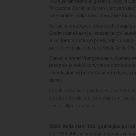
1924. je također bila godina u kojoj je C
Erikssona. Carlén je čvrsto vjerovao kako 
sve karakteristike kao i drvo, ali je bio lak
Carlén je prepoznao potencijal i osigura
Godinu dana kasnije, lansiran je prvi auto
Bivši farmer ostao je predsjednik uprave 
portret još uvijek visi u sjedištu Xella Gr
Danas je brend Ytong poznat u cijelom svi
preuzela je nekoliko tvornica porobetona (
autoklaviranog porobetona u Tuzli, koja r
danas.
Usput: Zašto su Ytong kocke pakirane u su
su žute ruže bile omiljeno cvijeće njegove
u vrlo vidljivu žutu boju
2023. Xella slavi 100. godišnjicu poro
Od 1923. AAC je napravio revoluciju u gra