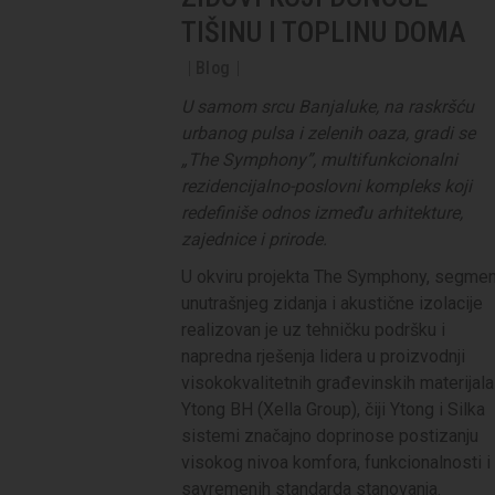
TIŠINU I TOPLINU DOMA
Blog
U samom srcu Banjaluke, na raskršću
urbanog pulsa i zelenih oaza, gradi se
„The Symphony”, multifunkcionalni
rezidencijalno-poslovni kompleks koji
redefiniše odnos između arhitekture,
zajednice i prirode.
U okviru projekta The Symphony, segmen
unutrašnjeg zidanja i akustične izolacije
realizovan je uz tehničku podršku i
napredna rješenja lidera u proizvodnji
visokokvalitetnih građevinskih materijala
Ytong BH (Xella Group), čiji Ytong i Silka
sistemi značajno doprinose postizanju
visokog nivoa komfora, funkcionalnosti i
savremenih standarda stanovanja.