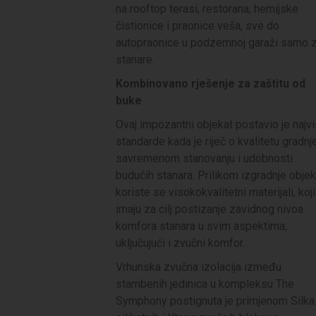
na rooftop terasi, restorana, hemijske
čistionice i praonice veša, sve do
autopraonice u podzemnoj garaži samo 
stanare.
Kombinovano rješenje za zaštitu od
buke
Ovaj impozantni objekat postavio je najv
standarde kada je riječ o kvalitetu gradnje
savremenom stanovanju i udobnosti
budućih stanara. Prilikom izgradnje objek
koriste se visokokvalitetni materijali, koji
imaju za cilj postizanje zavidnog nivoa
komfora stanara u svim aspektima,
uključujući i zvučni komfor.
Vrhunska zvučna izolacija između
stambenih jedinica u kompleksu The
Symphony postignuta je primjenom Silka