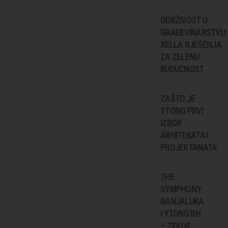
ODRŽIVOST U
GRAĐEVINARSTVU:
XELLA RJEŠENJA
ZA ZELENU
BUDUĆNOST
ZAŠTO JE
YTONG PRVI
IZBOR
ARHITEKATA I
PROJEKTANATA
THE
SYMPHONY
BANJALUKA
I YTONG BH
– ZIDOVI