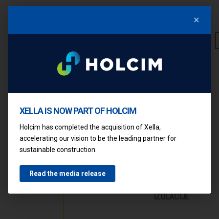
×
Prethodni
Sledeći
XELLA IS NOW PART OF HOLCIM
POGLEDAJTE OSTALE ČLANKE
Holcim has completed the acquisition of Xella,
YTONG
accelerating our vision to be the leading partner for
SISTEMSKA
sustainable construction.
RJEŠENJA
U OBLASTI
Read the media release
ZVUČNE
IZOLACIJE