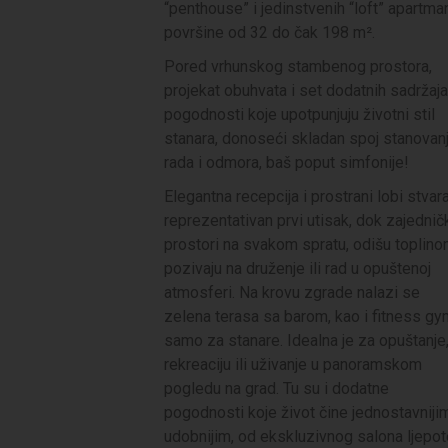
“penthouse” i jedinstvenih “loft” apartma
površine od 32 do čak 198 m².
Pored vrhunskog stambenog prostora,
projekat obuhvata i set dodatnih sadržaja
pogodnosti koje upotpunjuju životni stil
stanara, donoseći skladan spoj stanovanj
rada i odmora, baš poput simfonije!
Elegantna recepcija i prostrani lobi stvara
reprezentativan prvi utisak, dok zajednič
prostori na svakom spratu, odišu toplino
pozivaju na druženje ili rad u opuštenoj
atmosferi. Na krovu zgrade nalazi se
zelena terasa sa barom, kao i fitness gy
samo za stanare. Idealna je za opuštanje
rekreaciju ili uživanje u panoramskom
pogledu na grad. Tu su i dodatne
pogodnosti koje život čine jednostavnijim
udobnijim, od ekskluzivnog salona ljepot