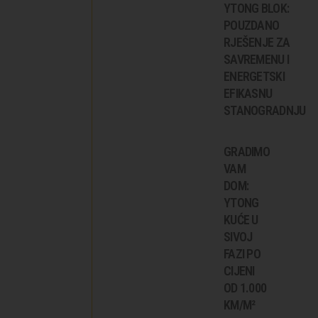
YTONG BLOK:
POUZDANO
RJEŠENJE ZA
SAVREMENU I
ENERGETSKI
EFIKASNU
STANOGRADNJU
GRADIMO
VAM
DOM:
YTONG
KUĆE U
SIVOJ
FAZI PO
CIJENI
OD 1.000
KM/M²