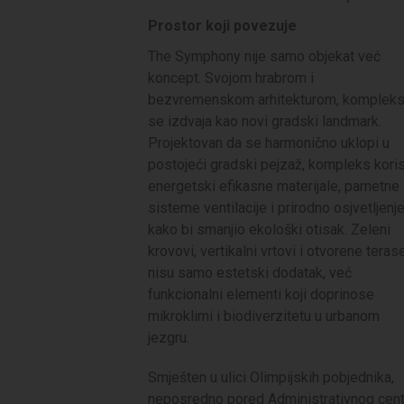
Prostor koji povezuje
The Symphony nije samo objekat već
koncept. Svojom hrabrom i
bezvremenskom arhitekturom, komplek
se izdvaja kao novi gradski landmark.
Projektovan da se harmonično uklopi u
postojeći gradski pejzaž, kompleks koris
energetski efikasne materijale, pametne
sisteme ventilacije i prirodno osjvetljenje
kako bi smanjio ekološki otisak. Zeleni
krovovi, vertikalni vrtovi i otvorene teras
nisu samo estetski dodatak, već
funkcionalni elementi koji doprinose
mikroklimi i biodiverzitetu u urbanom
jezgru.
Smješten u ulici Olimpijskih pobjednika,
neposredno pored Administrativnog cent