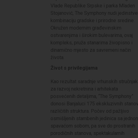
Vlade Republike Srpske i parka Mladen
Stojanović, The Symphony nudi jedinstv
kombinaciju gradske i prirodne sredine.
Okružen modernim građevinskim
ostvarenjima i širokim bulevarima, ovaj
kompleks, pruža stanarima živopisno i
dinamično mjesto za savremeni način
života.
Život s privilegijama
Kao rezultat saradnje vrhunskih stručnja
za razvoj nekretnina i arhitekata
posvećenih detaljima, “The Symphony”
donosi Banjaluci 175 ekskluzivnih stano
različitih struktura. Počev od pažljivo
osmišljenih stambenih jedinica sa jedno
spavaćom sobom, pa sve do prostranih
porodičnih stanova, spektakularnih