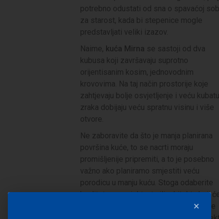
potrebno odustati od sna o spavaćoj sob
za starost, kada bi stepenice mogle
predstavljati veliki izazov.
Naime,
kuća Mirna
se sastoji od dva
kubusa koji završavaju suprotno
orijentisanim kosim, jednovodnim
krovovima. Na taj način prostorije koje
zahtjevaju bolje osvjetljenje i veću kubat
zraka dobijaju veću spratnu visinu i više
otvore.
Ne zaboravite da što je manja planirana
površina kuće, to se nacrti moraju
promišljenije pripremiti, a to je posebno
važno ako planiramo smjestiti veću
porodicu u manju kuću. Stoga odaberite
kvalitetnog projektanta ili arhitekta koji ć
×
pripremiti potpuno nov dizajn vaše male
kuće ili odaberite kvalitetan tipski projekt