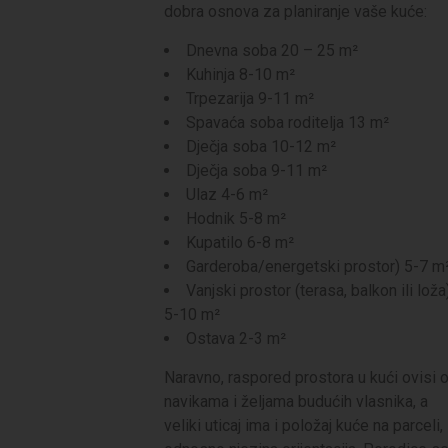
dobra osnova za planiranje vaše kuće:
Dnevna soba 20 – 25 m²
Kuhinja 8-10 m²
Trpezarija 9-11 m²
Spavaća soba roditelja 13 m²
Dječja soba 10-12 m²
Dječja soba 9-11 m²
Ulaz 4-6 m²
Hodnik 5-8 m²
Kupatilo 6-8 m²
Garderoba/energetski prostor) 5-7 m
Vanjski prostor (terasa, balkon ili loža
5-10 m²
Ostava 2-3 m²
Naravno, raspored prostora u kući ovisi 
navikama i željama budućih vlasnika, a
veliki uticaj ima i položaj kuće na parceli,