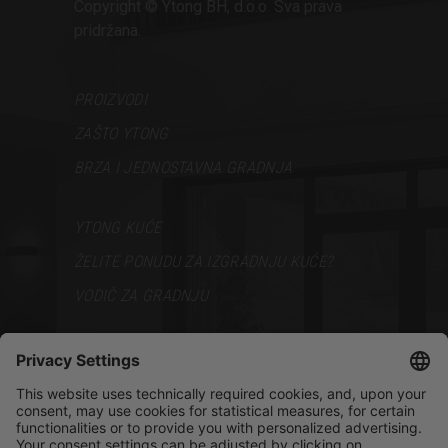
Copyright © Ytong BH, d.o.o. Sva prava
pridržana.
PROIZVODI
ZAŠTO YTONG
BRZA I JEDNOSTAVNA GRADNJA
YTONG KUĆE
ŽELITE PONUDU ZA IZGRADNJU KUĆE?
VODIČ ZA GRADNJU
PODRŠKA
BROŠURE
PRODAJNI PREDSTAVNICI