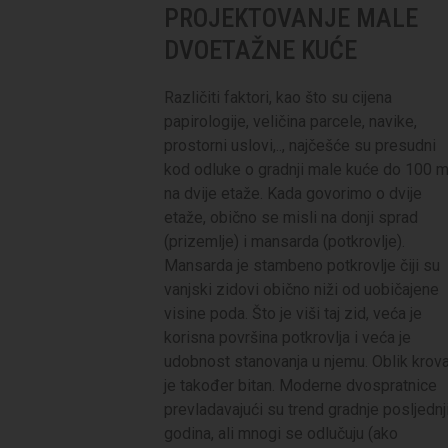
PROJEKTOVANJE MALE
DVOETAŽNE KUĆE
Različiti faktori, kao što su cijena
papirologije, veličina parcele, navike,
prostorni uslovi,.., najčešće su presudni
kod odluke o gradnji male kuće do 100 
na dvije etaže. Kada govorimo o dvije
etaže, obično se misli na donji sprad
(prizemlje) i mansarda (potkrovlje).
Mansarda je stambeno potkrovlje čiji su
vanjski zidovi obično niži od uobičajene
visine poda. Što je viši taj zid, veća je
korisna površina potkrovlja i veća je
udobnost stanovanja u njemu. Oblik krov
je također bitan. Moderne dvospratnice
prevladavajući su trend gradnje posljednj
godina, ali mnogi se odlučuju (ako