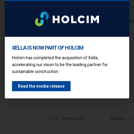
neka vam ne bude žao posvetiti malo vi
vremena izradi planova i raspravi o
predloženim rješenjima. Samo na taj nači
vaša će kuća postati ugodan dom za
boravak vaše porodice.
XELLA IS NOW PART OF HOLCIM
Holcim has completed the acquisition of Xella,
accelerating our vision to be the leading partner for
sustainable construction.
Read the media release
Prethodni
Sledeći