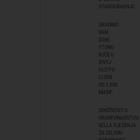
STANOGRADNJU
GRADIMO
VAM
DOM:
YTONG
KUĆE U
SIVOJ
FAZI PO
CIJENI
OD 1.000
KM/M²
ODRŽIVOST U
GRAĐEVINARSTVU:
XELLA RJEŠENJA
ZA ZELENU