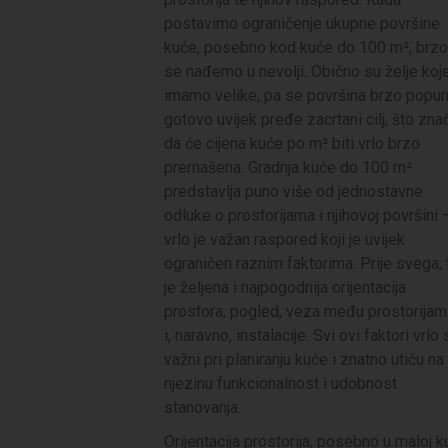
postavimo ograničenje ukupne površine
kuće, posebno kod kuće do 100 m², brzo
se nađemo u nevolji. Obično su želje koj
imamo velike, pa se površina brzo popuni
gotovo uvijek pređe zacrtani cilj, što zna
da će cijena kuće po m² biti vrlo brzo
premašena. Gradnja kuće do 100 m²
predstavlja puno više od jednostavne
odluke o prostorijama i njihovoj površini 
vrlo je važan raspored koji je uvijek
ograničen raznim faktorima. Prije svega, 
je željena i najpogodnija orijentacija
prostora, pogled, veza među prostorijam
i, naravno, instalacije. Svi ovi faktori vrlo 
važni pri planiranju kuće i znatno utiču na
njezinu funkcionalnost i udobnost
stanovanja.
Orijentacija prostorija, posebno u maloj k