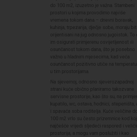
do 100 m2, izuzetno je važna. Stambeni
prostori u kojima provodimo najviše
vremena tokom dana – dnevni boravak,
kuhinja, trpezarija, dječje sobe, moraju bit
orijentisani na jug odnosno jugoistok. To
im osigurati primjerenu osvijetljenost ili
osunčanost tokom dana, što je posebno
važno u hladnim mjesecima, kad veća
osunčanost pozitivno utiče na temperatu
u tim prostorijama.
Na sjevernoj, odnosno sjeverozapadnoj
strani kuće obično planiramo takozvane
servisne prostorije, kao što su, na primjer
kupatilo, wc, ostava, hodnici, stepeništa, 
i spavaća soba roditelja. Kuće veličine d
100 m2 vrlo su često prizemnice kod koj
najčešće vrijedi sljedeći raspored i velič
prostorija, a mogu vam poslužiti i kao