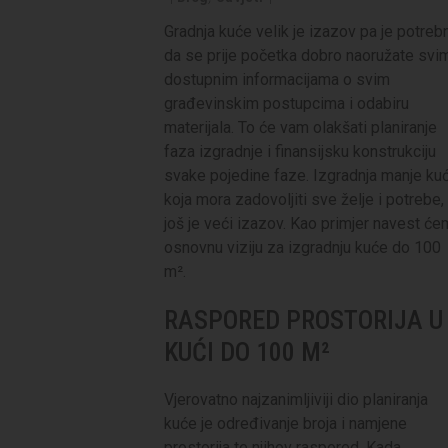
Gradnja kuće velik je izazov pa je potreb
da se prije početka dobro naoružate svi
dostupnim informacijama o svim
građevinskim postupcima i odabiru
materijala. To će vam olakšati planiranje
faza izgradnje i finansijsku konstrukciju
svake pojedine faze. Izgradnja manje kuć
koja mora zadovoljiti sve želje i potrebe,
još je veći izazov. Kao primjer navest ć
osnovnu viziju za izgradnju kuće do 100
m².
RASPORED PROSTORIJA U
KUĆI DO 100 M²
Vjerovatno najzanimljiviji dio planiranja
kuće je određivanje broja i namjene
prostorija te njihov raspored. Kada