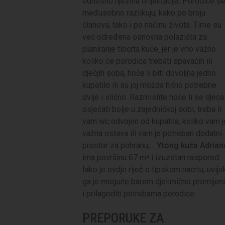
odnosno njezina orijentacija. Porodice s
međusobno razlikuju, kako po broju
članova, tako i po načinu života. Time su
već određena osnovna polazišta za
planiranje tlocrta kuće, jer je vrlo važno
koliko će porodica trebati spavaćih ili
dječjih soba, hoće li biti dovoljna jedno
kupatilo ili su joj možda hitno potrebne
dvije i slično. Razmislite hoće li se djeca
osjećati bolje u zajedničkoj sobi, treba li
vam wc odvojen od kupatila, koliko vam j
važna ostava ili vam je potreban dodatni
prostor za pohranu,…
Ytong kuća Adrian
ima površinu 67 m² i izuzetan raspored.
Iako je ovdje riječ o tipskom nacrtu, uvije
ga je moguće barem djelimično promijeni
i prilagoditi potrebama porodice.
PREPORUKE ZA